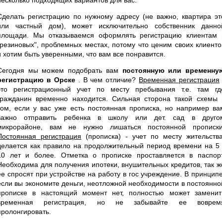
Сделать регистрацию по нужному адресу (не важно, квартира эт
или частный дом), может исключительно собственник данно
площади. Мы отказываемся оформлять регистрацию клиентам 
"резиновых", проблемных местах, потому что ценим своих клиенто
и хотим быть уверенными, что вам все понравится.
Сегодня мы можем подобрать вам
постоянную или временну
регистрацию в Орске
. В чем отличие?
Временная регистрация
это регистрационный учет по месту пребывания т.е. там гд
гражданин временно находится. Сильная сторона такой схемы 
том, если у вас уже есть постоянная прописка, но например ва
важно отправить ребенка в школу или дет. сад в друго
микрорайоне, вам не нужно лишаться постоянной прописки
Постоянная регистрация
(прописка) - учет по месту жительства
делается как правило на продолжительный период времени на 5 
10 лет и более. Отметка о прописке проставляется в паспорт
Необходима для получения ипотеки, внушительных кредитов, так ж
ее спросят при устройстве на работу в гос учреждение. В принципе
если вы экономите деньги, неотложной необходимости в постоянно
прописке в настоящий момент нет, полностью может заменит
временная регистрация, но не забывайте ее воврем
пролонгировать.