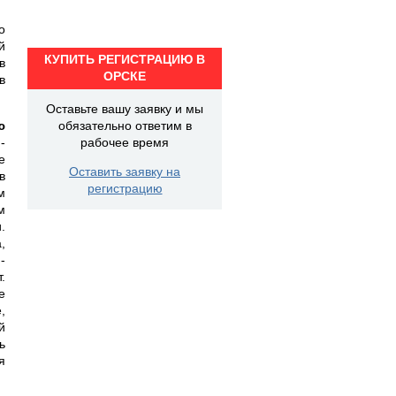
о
й
КУПИТЬ РЕГИСТРАЦИЮ В
в
ОРСКЕ
в
Оставьте вашу заявку и мы
ю
обязательно ответим в
-
рабочее время
е
Оставить заявку на
в
регистрацию
м
м
.
,
-
.
е
,
й
ь
я