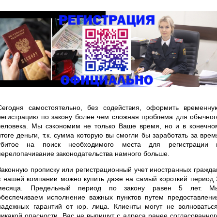
Сегодня самостоятельно, без содействия, оформить временну
регистрацию по закону более чем сложная проблема для обычног
человека. Мы сэкономим не только Ваше время, но и в конечно
итоге деньги, т.к. сумма которую вы смогли бы заработать за врем
убитое на поиск необходимого места для регистрации 
перелопачивание законодательства намного больше.
Законную прописку или регистрационный учет иностранных гражда
в нашей компании можно купить даже на самый короткий период 
месяца. Предельный период по закону равен 5 лет. М
обеспечиваем исполнение важных пунктов путем предоставлени
надежных гарантий от юр. лица. Клиенты могут не волноваться
никакой опасности, Вас не выпишут с адреса ранее согласованног