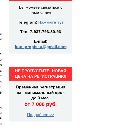
Вы можете связаться с
нами через:
Telegram:
Нажмите тут
Тел:
7-937-796-30-96
м
м
E-mail:
kupi.propisku@gmail.com
е
е
в
ь
НЕ ПРОПУСТИТЕ: НОВАЯ
т
ЦЕНА НА РЕГИСТРАЦИЮ!
я
,
Временная регистрация
е
на минимальный срок
до 3 мес.
от 7 000 руб.
й
и
Подробнее >>
я
и