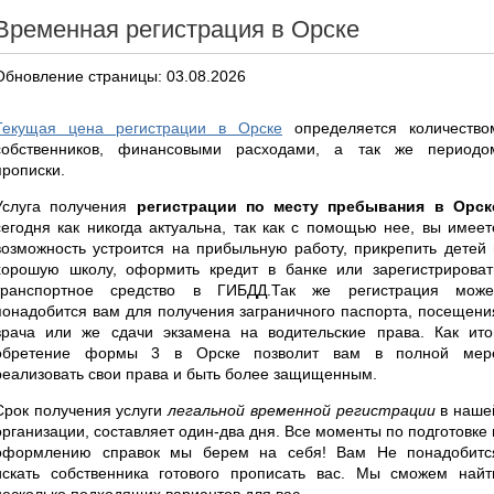
Временная регистрация в Орске
Обновление страницы: 03.08.2026
Текущая цена регистрации в Орске
определяется количество
собственников, финансовыми расходами, а так же периодо
прописки.
Услуга получения
регистрации по месту пребывания в Орск
сегодня как никогда актуальна, так как с помощью нее, вы имеет
возможность устроится на прибыльную работу, прикрепить детей 
хорошую школу, оформить кредит в банке или зарегистрироват
транспортное средство в ГИБДД.Так же регистрация може
понадобится вам для получения заграничного паспорта, посещени
врача или же сдачи экзамена на водительские права. Как итог
обретение формы 3 в Орске позволит вам в полной мер
реализовать свои права и быть более защищенным.
Срок получения услуги
легальной временной регистрации
в наше
организации, составляет один-два дня. Все моменты по подготовке 
оформлению справок мы берем на себя! Вам Не понадобитс
искать собственника готового прописать вас. Мы сможем найт
несколько подходящих вариантов для вас.