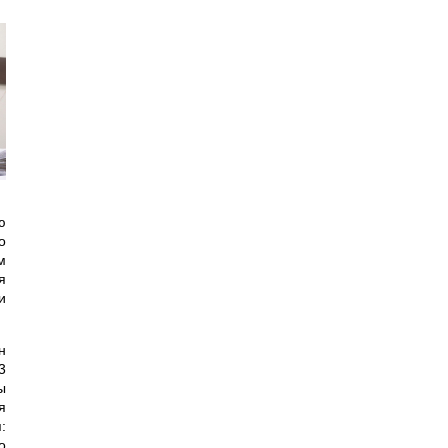
ю
о
м
я
и
н
3
ы
я
:
о